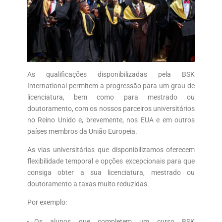
As qualificações disponibilizadas pela BSK
International permitem a progressão para um grau de
licenciatura, bem como para mestrado ou
doutoramento, com os nossos parceiros universitários
no Reino Unido e, brevemente, nos EUA e em outros
países membros da União Europeia.
As vias universitárias que disponibilizamos oferecem
flexibilidade temporal e opções excepcionais para que
consiga obter a sua licenciatura, mestrado ou
doutoramento a taxas muito reduzidas.
Por exemplo:
Os alunos que completem um curso BSK