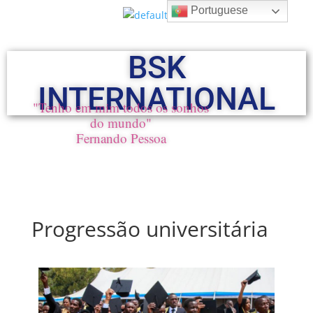
Portuguese
BSK
INTERNATIONAL
"Tenho em mim todos os sonhos
do mundo"
Fernando Pessoa
Progressão universitária