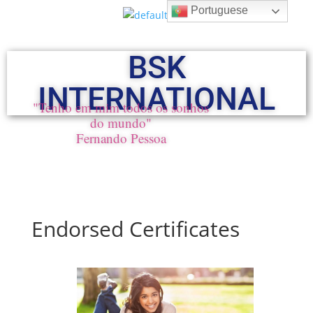
Portuguese
BSK
INTERNATIONAL
"Tenho em mim todos os sonhos
do mundo"
Fernando Pessoa
Endorsed Certificates